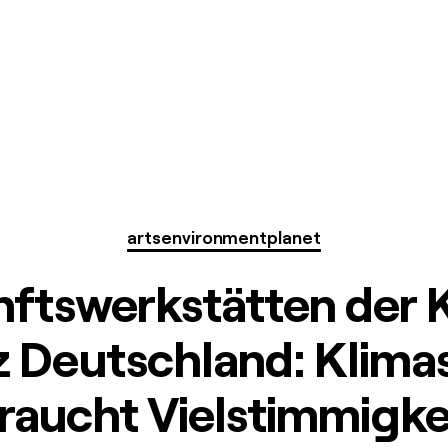
arts
environment
planet
ftswerkstätten der 
nz Deutschland: Klima
raucht Vielstimmigke