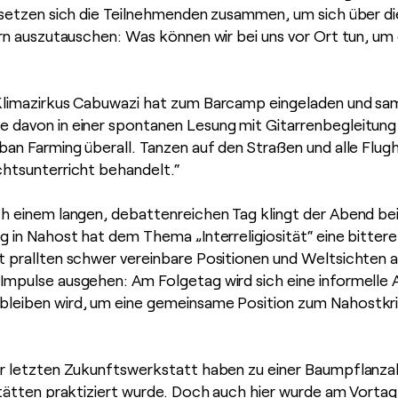
 setzen sich die Teilnehmenden zusammen, um sich über die
ern auszutauschen: Was können wir bei uns vor Ort tun, um
Klimazirkus Cabuwazi hat zum Barcamp eingeladen und sam
 davon in einer spontanen Lesung mit Gitarrenbegleitun
ban Farming überall. Tanzen auf den Straßen und alle Flug
chtsunterricht behandelt.“
 einem langen, debattenreichen Tag klingt der Abend be
g in Nahost hat dem Thema „Interreligiosität“ eine bitte
t prallten schwer vereinbare Positionen und Weltsichten
mpulse ausgehen: Am Folgetag wird sich eine informelle A
bleiben wird, um eine gemeinsame Position zum Nahostkri
r letzten Zukunftswerkstatt haben zu einer Baumpflanzak
tätten praktiziert wurde. Doch auch hier wurde am Vortag 