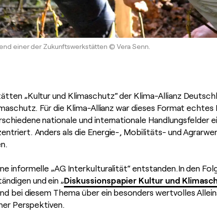
end einer der Zukunftswerkstätten © Vera Senn.
tätten „Kultur und Klimaschutz“ der Klima-Allianz Deutsc
limaschutz. Für die Klima-Allianz war dieses Format echtes
rschiedene nationale und internationale Handlungsfelder ei
entriert. Anders als die Energie-, Mobilitäts- und Agrar
en.
ne informelle „AG Interkulturalität“ entstanden.In den Fo
Diskussionspapier Kultur und Klimasc
ändigen und ein „
land bei diesem Thema über ein besonders wertvolles Alle
icher Perspektiven.