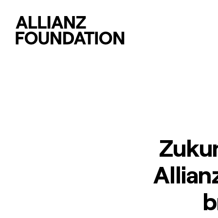
Zukun
Allia
b