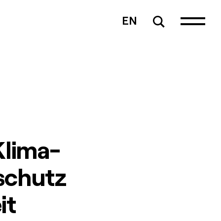
EN
Klima-
schutz
it